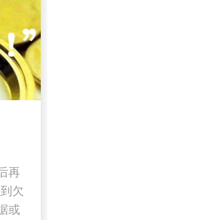
后再
找到欠
据或