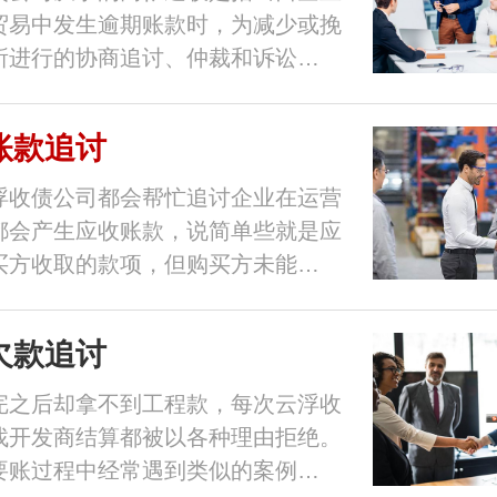
贸易中发生逾期账款时，为减少或挽
所进行的协商追讨、仲裁和诉讼…
账款追讨
浮收债公司都会帮忙追讨企业在运营
都会产生应收账款，说简单些就是应
买方收取的款项，但购买方未能…
欠款追讨
完之后却拿不到工程款，每次云浮收
找开发商结算都被以各种理由拒绝。
要账过程中经常遇到类似的案例…