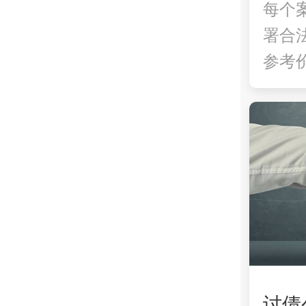
每个
署合
参考价
讨债