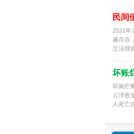
民间
202
遍存在
乏法律
坏账
坏账烂
云浮收
人死亡