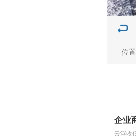
位置
企业
云浮收