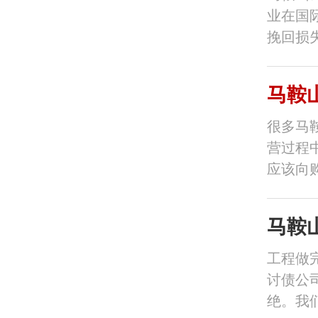
业在国
挽回损
马鞍
很多马
营过程
应该向
马鞍
工程做
讨债公
绝。我