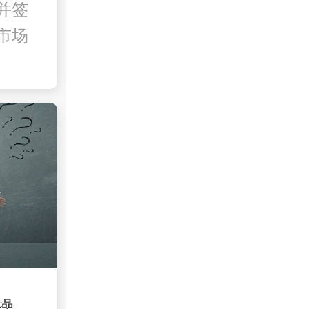
并签
市场
操