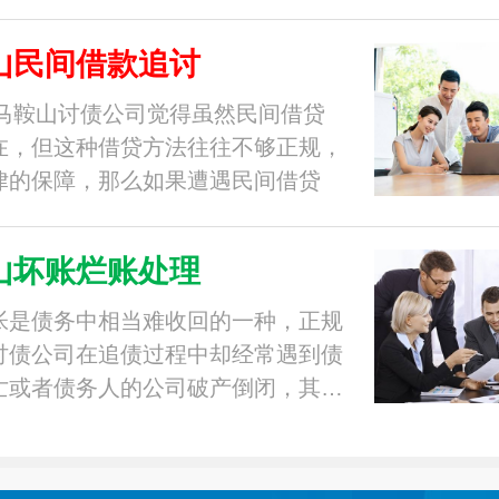
山民间借款追讨
1年马鞍山讨债公司觉得虽然民间借贷
在，但这种借贷方法往往不够正规，
律的保障，那么如果遭遇民间借贷
山坏账烂账处理
帐是债务中相当难收回的一种，正规
讨债公司在追债过程中却经常遇到债
亡或者债务人的公司破产倒闭，其…