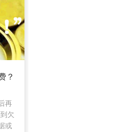
费？
后再
找到欠
据或