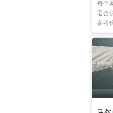
每个
署合
参考价
马鞍