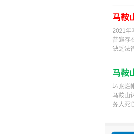
例…
马鞍
202
普遍存
缺乏法
不…
马鞍
坏账烂
马鞍山
务人死