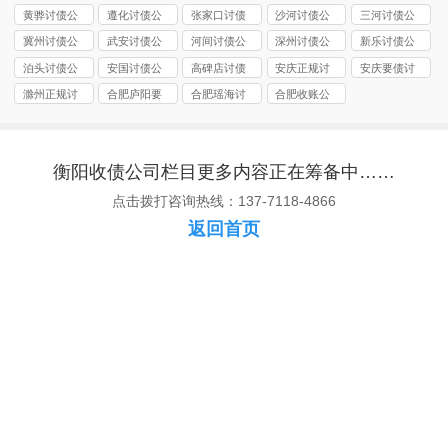
司
司
司
司
司
黄骅讨债公
遵化讨债公
张家口讨债
沙河讨债公
三河讨债公
司
司
公司
司
司
冀州讨债公
武安讨债公
河间讨债公
深州讨债公
新乐讨债公
司
司
司
司
司
泊头讨债公
安国讨债公
高碑店讨债
安庆正规讨
安庆要债讨
司
司
公司
债公司
债公司
滁州正规讨
合肥庐阳要
合肥瑶海讨
合肥收账公
债公司
账公司
债公司
司
衡阳收债公司栏目更多内容正在筹备中……
点击拨打咨询热线：137-7118-4866
返回首页