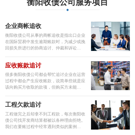
衡阳收债公司服务项目
企业商帐追收
衡阳收债公司从事的商帐追收是指出口企业
在国际贸易中发生逾期账款时，为减少或挽
回损失所进行的协商追讨、仲裁和诉讼…
应收账款追讨
很多衡阳收债公司都会帮忙追讨企业在运营
过程中都会产生应收账款，说简单些就是应
该向购买方收取的款项，但购买方未能…
工程欠款追讨
工程做完之后却拿不到工程款，每次衡阳收
债公司找开发商结算都被以各种理由拒绝。
我们在要账过程中经常遇到类似的案例…