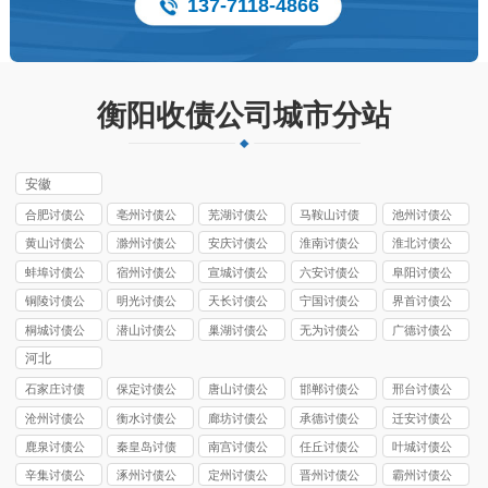
137-7118-4866
衡阳收债公司城市分站
安徽
合肥讨债公
亳州讨债公
芜湖讨债公
马鞍山讨债
池州讨债公
司
司
司
公司
司
黄山讨债公
滁州讨债公
安庆讨债公
淮南讨债公
淮北讨债公
司
司
司
司
司
蚌埠讨债公
宿州讨债公
宣城讨债公
六安讨债公
阜阳讨债公
司
司
司
司
司
铜陵讨债公
明光讨债公
天长讨债公
宁国讨债公
界首讨债公
司
司
司
司
司
桐城讨债公
潜山讨债公
巢湖讨债公
无为讨债公
广德讨债公
司
司
司
司
司
河北
石家庄讨债
保定讨债公
唐山讨债公
邯郸讨债公
邢台讨债公
公司
司
司
司
司
沧州讨债公
衡水讨债公
廊坊讨债公
承德讨债公
迁安讨债公
司
司
司
司
司
鹿泉讨债公
秦皇岛讨债
南宫讨债公
任丘讨债公
叶城讨债公
司
公司
司
司
司
辛集讨债公
涿州讨债公
定州讨债公
晋州讨债公
霸州讨债公