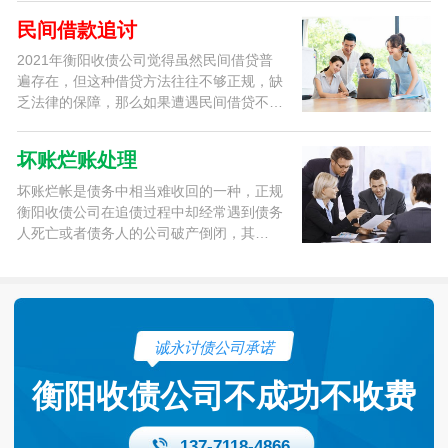
民间借款追讨
2021年衡阳收债公司觉得虽然民间借贷普
遍存在，但这种借贷方法往往不够正规，缺
乏法律的保障，那么如果遭遇民间借贷不…
坏账烂账处理
坏账烂帐是债务中相当难收回的一种，正规
衡阳收债公司在追债过程中却经常遇到债务
人死亡或者债务人的公司破产倒闭，其…
诚永讨债公司承诺
衡阳收债公司不成功不收费
137-7118-4866