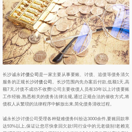
长沙诚永
讨债公司
是一家主要从事要账、讨债、追债等债务清欠
服务的正规长沙
讨债公司
。长沙范围内先办案后付款,低额1天,高
额7天,讨债不成功不收费!公司主要收债人员有10年以上讨债要账
工作经验,熟悉相关的债务法律法规,通过正规合法的催收方式,将
债权人从繁琐的法律程序中解放出来,简化债务清收过程。
诚永长沙讨债公司受理各种疑难债务纠纷达3000余件,要账回款率
达93%以上,保证让您尽快拿回欠款!同行业中的元老级别!老赖克