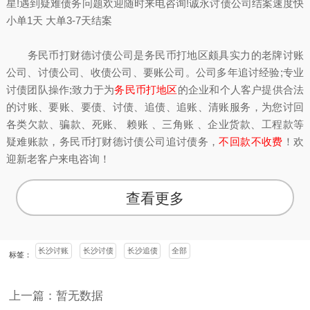
星!遇到疑难债务问题欢迎随时来电咨询!诚永讨债公司结案速度快
小单1天 大单3-7天结案
务民币打财德讨债公司是务民币打地区颇具实力的老牌讨账
公司、讨债公司、收债公司、要账公司。公司多年追讨经验;专业
讨债团队操作;致力于为
务民币打地区
的企业和个人客户提供合法
的讨账、要账、要债、讨债、追债、追账、清账服务，为您讨回
各类欠款、骗款、死账、 赖账 、三角账 、企业货款、工程款等
疑难账款，务民币打财德讨债公司追讨债务，
不回款不收费
！欢
迎新老客户来电咨询！
查看更多
长沙讨账
长沙讨债
长沙追债
全部
标签：
上一篇：暂无数据